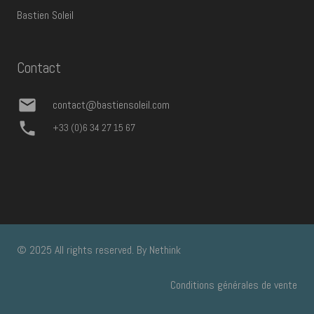
Bastien Soleil
Contact
mail
contact@bastiensoleil.com
phone
+33 (0)6 34 27 15 67
© 2025 All rights reserved. By
Nethink
Conditions générales de vente