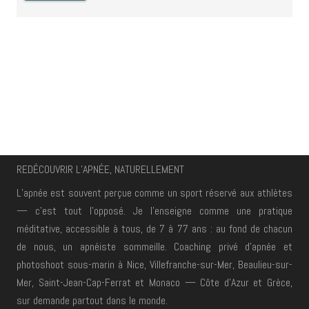
REDÉCOUVRIR L’APNÉE, NATURELLEMENT
L’apnée est souvent perçue comme un sport réservé aux athlètes
— c’est tout
l’opposé. Je l’enseigne comme une pratique
méditative, accessible à tous, de 7 à
77 ans : au fond de chacun
de nous, un apnéiste sommeille. Coaching privé d’apnée
et
photoshoot sous-marin à Nice, Villefranche-sur-Mer, Beaulieu-sur-
Mer,
Saint-Jean-Cap-Ferrat et Monaco — Côte d’Azur et Grèce,
sur demande partout dans
le monde.