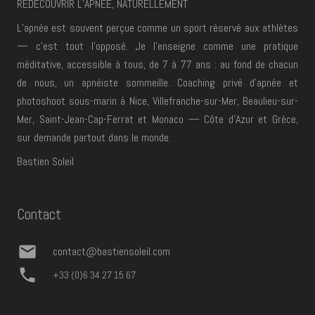
REDÉCOUVRIR L’APNÉE, NATURELLEMENT
L’apnée est souvent perçue comme un sport réservé aux athlètes
— c’est tout
l’opposé. Je l’enseigne comme une pratique
méditative, accessible à tous, de 7 à
77 ans : au fond de chacun
de nous, un apnéiste sommeille. Coaching privé d’apnée
et
photoshoot sous-marin à Nice, Villefranche-sur-Mer, Beaulieu-sur-
Mer,
Saint-Jean-Cap-Ferrat et Monaco — Côte d’Azur et Grèce,
sur demande partout dans
le monde.
Bastien Soleil
Contact
mail
contact@bastiensoleil.com
phone
+33 (0)6 34 27 15 67