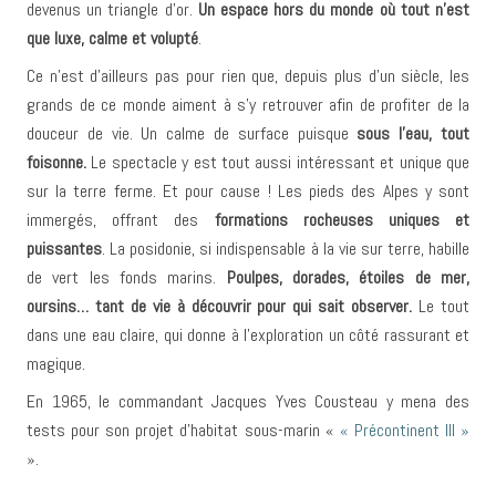
devenus un triangle d’or.
Un espace hors du monde où tout n’est
que luxe, calme et volupté
.
Ce n’est d’ailleurs pas pour rien que, depuis plus d’un siècle, les
grands de ce monde aiment à s’y retrouver afin de profiter de la
douceur de vie. Un calme de surface puisque
sous l’eau, tout
foisonne.
Le spectacle y est tout aussi intéressant et unique que
sur la terre ferme. Et pour cause ! Les pieds des Alpes y sont
immergés, offrant des
formations rocheuses uniques et
puissantes
. La posidonie, si indispensable à la vie sur terre, habille
de vert les fonds marins.
Poulpes, dorades, étoiles de mer,
oursins… tant de vie à découvrir pour qui sait observer.
Le tout
dans une eau claire, qui donne à l’exploration un côté rassurant et
magique.
En 1965, le commandant Jacques Yves Cousteau y mena des
tests pour son projet d’habitat sous-marin «
« Précontinent III »
».